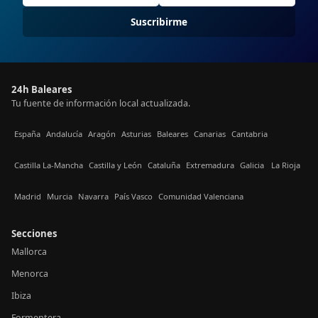
Suscribirme
24h Baleares
Tu fuente de información local actualizada.
España
Andalucía
Aragón
Asturias
Baleares
Canarias
Cantabria
Castilla La-Mancha
Castilla y León
Cataluña
Extremadura
Galicia
La Rioja
Madrid
Murcia
Navarra
País Vasco
Comunidad Valenciana
Secciones
Mallorca
Menorca
Ibiza
Formentera