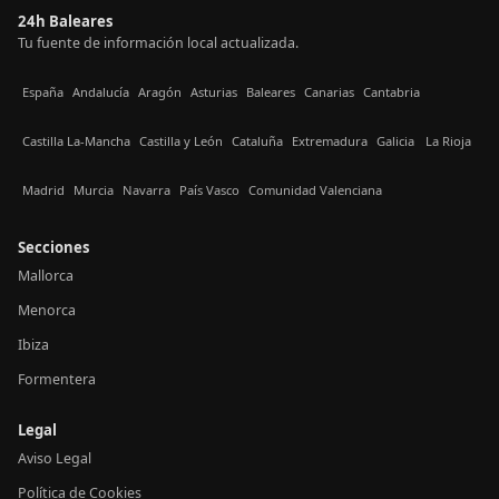
24h Baleares
Tu fuente de información local actualizada.
España
Andalucía
Aragón
Asturias
Baleares
Canarias
Cantabria
Castilla La-Mancha
Castilla y León
Cataluña
Extremadura
Galicia
La Rioja
Madrid
Murcia
Navarra
País Vasco
Comunidad Valenciana
Secciones
Mallorca
Menorca
Ibiza
Formentera
Legal
Aviso Legal
Política de Cookies