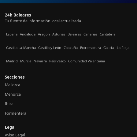
24h Baleares
Tu fuente de información local actualizada.
España
Andalucía
Aragón
Asturias
Baleares
Canarias
Cantabria
Castilla La-Mancha
Castilla y León
Cataluña
Extremadura
Galicia
La Rioja
Madrid
Murcia
Navarra
País Vasco
Comunidad Valenciana
Secciones
Mallorca
Menorca
Ibiza
Formentera
Legal
Aviso Legal