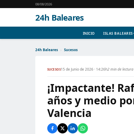
08/08/2026
24h Baleares
INICIO
ISLAS BALEARES
24h Baleares
›
Sucesos
15 de Junio de 2026 · 14:26h
2 min de lectura
SUCESOS
¡Impactante! Ra
años y medio po
Valencia