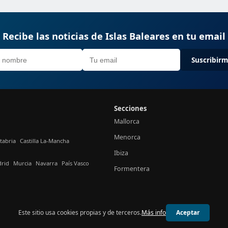
Recibe las noticias de Islas Baleares en tu email
Suscribir
Secciones
Mallorca
Menorca
tabria
Castilla La-Mancha
Ibiza
rid
Murcia
Navarra
País Vasco
Formentera
Este sitio usa cookies propias y de terceros.
Más info
Aceptar
© 2026 24h Baleares