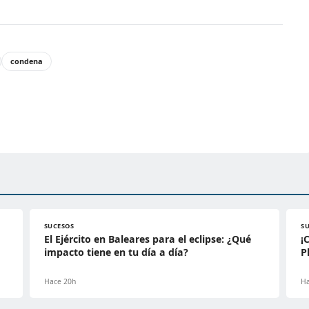
condena
SUCESOS
S
El Ejército en Baleares para el eclipse: ¿Qué
¡
impacto tiene en tu día a día?
P
Hace 20h
Ha