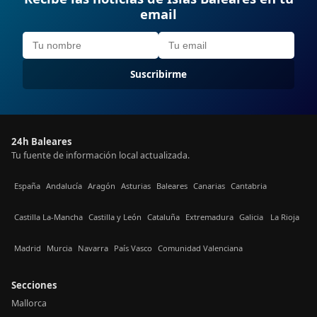
email
Suscribirme
24h Baleares
Tu fuente de información local actualizada.
España
Andalucía
Aragón
Asturias
Baleares
Canarias
Cantabria
Castilla La-Mancha
Castilla y León
Cataluña
Extremadura
Galicia
La Rioja
Madrid
Murcia
Navarra
País Vasco
Comunidad Valenciana
Secciones
Mallorca