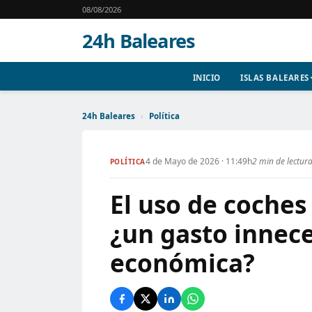
08/08/2026
24h Baleares
INICIO
ISLAS BALEARES
24h Baleares
›
Política
4 de Mayo de 2026 · 11:49h
2 min de lectur
POLÍTICA
El uso de coches 
¿un gasto innece
económica?