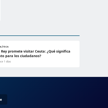
OLÍTICA
l Rey promete visitar Ceuta: ¿Qué significa
sto para los ciudadanos?
ce 1 días
me