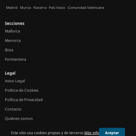
Madrid
Murcia
Navarra
País Vasco
Comunidad Valenciana
Secciones
Mallorca
Menorca
Ibiza
Formentera
Legal
Aviso Legal
Política de Cookies
Política de Privacidad
Contacto
Quiénes somos
Este sitio usa cookies propias y de terceros.
Más info
Aceptar
© 2026 24h Baleares