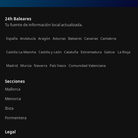
24h Baleares
Tu fuente de información local actualizada.
España
Andalucía
Aragón
Asturias
Baleares
Canarias
Cantabria
Castilla La-Mancha
Castilla y León
Cataluña
Extremadura
Galicia
La Rioja
Madrid
Murcia
Navarra
País Vasco
Comunidad Valenciana
Secciones
Mallorca
Menorca
Ibiza
Formentera
Legal