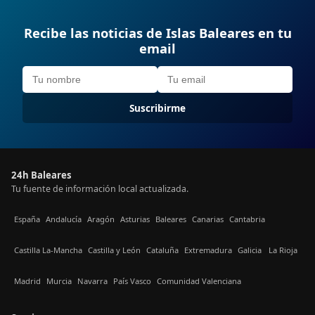
Recibe las noticias de Islas Baleares en tu
email
Suscribirme
24h Baleares
Tu fuente de información local actualizada.
España
Andalucía
Aragón
Asturias
Baleares
Canarias
Cantabria
Castilla La-Mancha
Castilla y León
Cataluña
Extremadura
Galicia
La Rioja
Madrid
Murcia
Navarra
País Vasco
Comunidad Valenciana