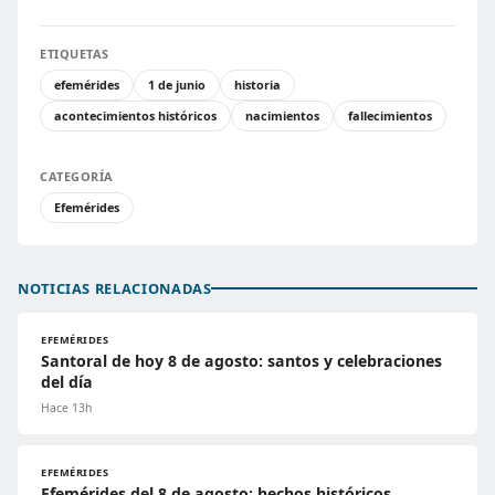
ETIQUETAS
efemérides
1 de junio
historia
acontecimientos históricos
nacimientos
fallecimientos
CATEGORÍA
Efemérides
NOTICIAS RELACIONADAS
EFEMÉRIDES
Santoral de hoy 8 de agosto: santos y celebraciones
del día
Hace 13h
EFEMÉRIDES
Efemérides del 8 de agosto: hechos históricos