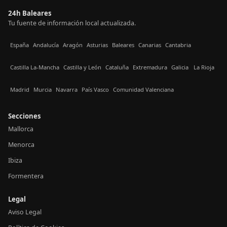
24h Baleares
Tu fuente de información local actualizada.
España
Andalucía
Aragón
Asturias
Baleares
Canarias
Cantabria
Castilla La-Mancha
Castilla y León
Cataluña
Extremadura
Galicia
La Rioja
Madrid
Murcia
Navarra
País Vasco
Comunidad Valenciana
Secciones
Mallorca
Menorca
Ibiza
Formentera
Legal
Aviso Legal