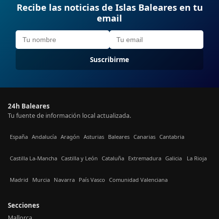
Recibe las noticias de Islas Baleares en tu
email
Suscribirme
24h Baleares
Tu fuente de información local actualizada.
España
Andalucía
Aragón
Asturias
Baleares
Canarias
Cantabria
Castilla La-Mancha
Castilla y León
Cataluña
Extremadura
Galicia
La Rioja
Madrid
Murcia
Navarra
País Vasco
Comunidad Valenciana
Secciones
Mallorca