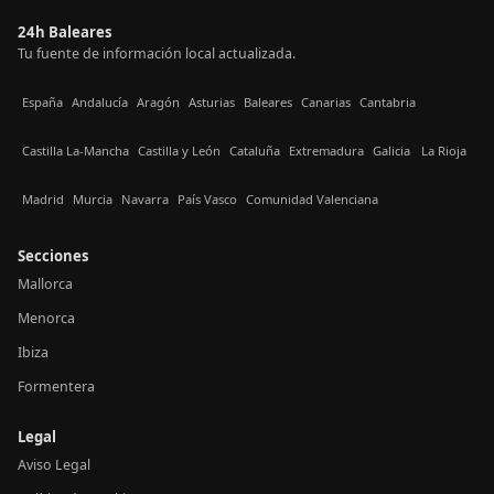
24h Baleares
Tu fuente de información local actualizada.
España
Andalucía
Aragón
Asturias
Baleares
Canarias
Cantabria
Castilla La-Mancha
Castilla y León
Cataluña
Extremadura
Galicia
La Rioja
Madrid
Murcia
Navarra
País Vasco
Comunidad Valenciana
Secciones
Mallorca
Menorca
Ibiza
Formentera
Legal
Aviso Legal