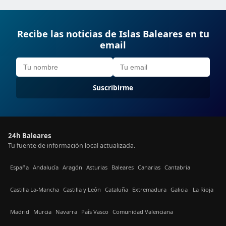
Recibe las noticias de Islas Baleares en tu
email
Suscribirme
24h Baleares
Tu fuente de información local actualizada.
España
Andalucía
Aragón
Asturias
Baleares
Canarias
Cantabria
Castilla La-Mancha
Castilla y León
Cataluña
Extremadura
Galicia
La Rioja
Madrid
Murcia
Navarra
País Vasco
Comunidad Valenciana