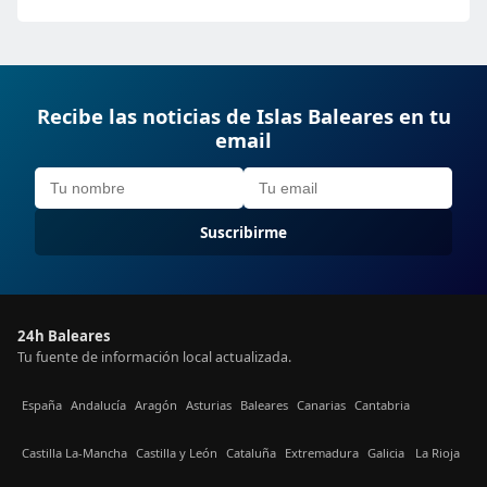
Recibe las noticias de Islas Baleares en tu
email
Suscribirme
24h Baleares
Tu fuente de información local actualizada.
España
Andalucía
Aragón
Asturias
Baleares
Canarias
Cantabria
Castilla La-Mancha
Castilla y León
Cataluña
Extremadura
Galicia
La Rioja