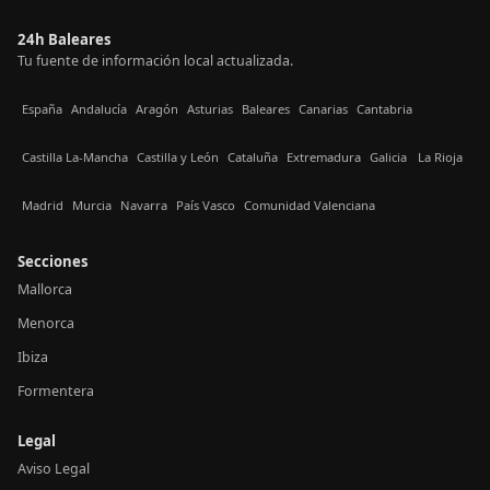
24h Baleares
Tu fuente de información local actualizada.
España
Andalucía
Aragón
Asturias
Baleares
Canarias
Cantabria
Castilla La-Mancha
Castilla y León
Cataluña
Extremadura
Galicia
La Rioja
Madrid
Murcia
Navarra
País Vasco
Comunidad Valenciana
Secciones
Mallorca
Menorca
Ibiza
Formentera
Legal
Aviso Legal