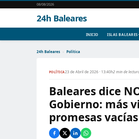
08/08/2026
24h Baleares
INICIO
ISLAS BALEARES
24h Baleares
›
Política
23 de Abril de 2026 · 13:40h
2 min de lectur
POLÍTICA
Baleares dice NO
Gobierno: más v
promesas vacías