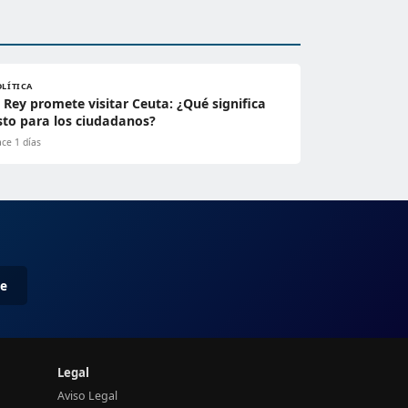
OLÍTICA
l Rey promete visitar Ceuta: ¿Qué significa
sto para los ciudadanos?
ce 1 días
me
Legal
Aviso Legal