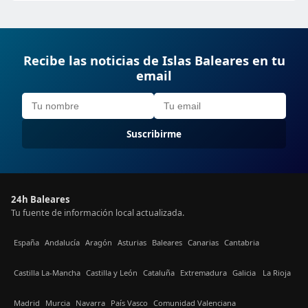
Recibe las noticias de Islas Baleares en tu
email
Suscribirme
24h Baleares
Tu fuente de información local actualizada.
España
Andalucía
Aragón
Asturias
Baleares
Canarias
Cantabria
Castilla La-Mancha
Castilla y León
Cataluña
Extremadura
Galicia
La Rioja
Madrid
Murcia
Navarra
País Vasco
Comunidad Valenciana