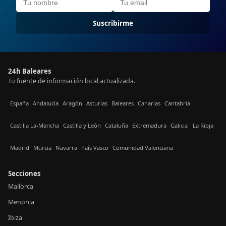
Suscribirme
24h Baleares
Tu fuente de información local actualizada.
España
Andalucía
Aragón
Asturias
Baleares
Canarias
Cantabria
Castilla La-Mancha
Castilla y León
Cataluña
Extremadura
Galicia
La Rioja
Madrid
Murcia
Navarra
País Vasco
Comunidad Valenciana
Secciones
Mallorca
Menorca
Ibiza