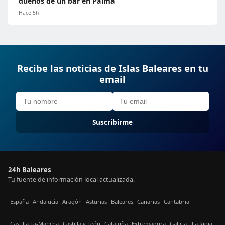
dueños de un bar en Palma
Hace 5h
Recibe las noticias de Islas Baleares en tu
email
Suscribirme
24h Baleares
Tu fuente de información local actualizada.
España
Andalucía
Aragón
Asturias
Baleares
Canarias
Cantabria
Castilla La-Mancha
Castilla y León
Cataluña
Extremadura
Galicia
La Rioja