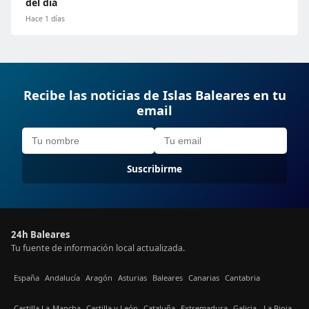
del día
Hace 1 días
Recibe las noticias de Islas Baleares en tu
email
Suscribirme
24h Baleares
Tu fuente de información local actualizada.
España
Andalucía
Aragón
Asturias
Baleares
Canarias
Cantabria
Castilla La-Mancha
Castilla y León
Cataluña
Extremadura
Galicia
La Rioja