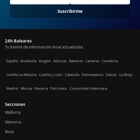
Suscribirme
24h Baleares
Tu fuente de información local actualizada.
España
Andalucía
Aragón
Asturias
Baleares
Canarias
Cantabria
Castilla La-Mancha
Castilla y León
Cataluña
Extremadura
Galicia
La Rioja
Madrid
Murcia
Navarra
País Vasco
Comunidad Valenciana
Secciones
Mallorca
Menorca
Ibiza