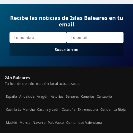
Recibe las noticias de Islas Baleares en tu
email
Suscribirme
24h Baleares
Tu fuente de información local actualizada.
España
Andalucía
Aragón
Asturias
Baleares
Canarias
Cantabria
Castilla La-Mancha
Castilla y León
Cataluña
Extremadura
Galicia
La Rioja
Madrid
Murcia
Navarra
País Vasco
Comunidad Valenciana