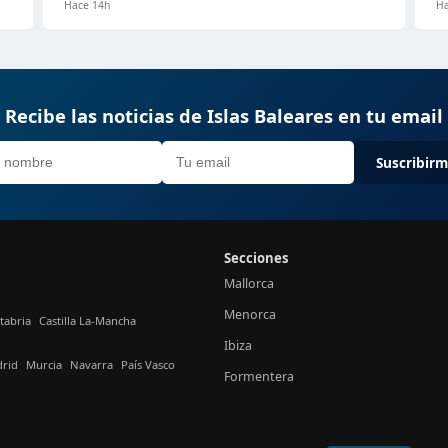
Hace 14h
Ha
Recibe las noticias de Islas Baleares en tu email
Suscribir
Secciones
Mallorca
Menorca
tabria
Castilla La-Mancha
Ibiza
rid
Murcia
Navarra
País Vasco
Formentera