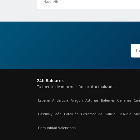
Hace 14h
24h Baleares
Tu fuente de información local actualizada.
España
Andalucía
Aragón
Asturias
Baleares
Canarias
Can
Castilla y León
Cataluña
Extremadura
Galicia
La Rioja
Mad
Comunidad Valenciana