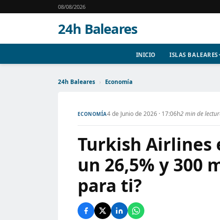
08/08/2026
24h Baleares
INICIO
ISLAS BALEARES
24h Baleares
›
Economía
4 de Junio de 2026 · 17:06h
2 min de lectu
ECONOMÍA
Turkish Airlines
un 26,5% y 300 m
para ti?