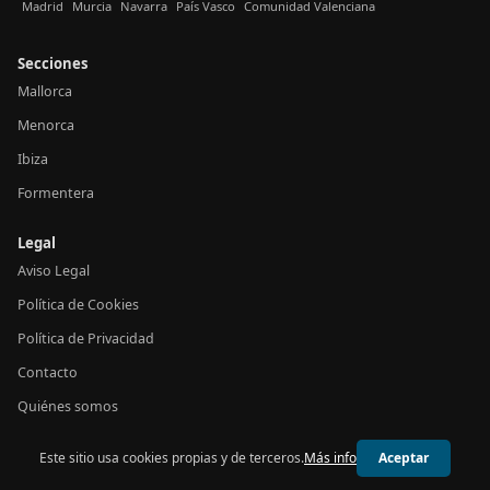
Madrid
Murcia
Navarra
País Vasco
Comunidad Valenciana
Secciones
Mallorca
Menorca
Ibiza
Formentera
Legal
Aviso Legal
Política de Cookies
Política de Privacidad
Contacto
Quiénes somos
Este sitio usa cookies propias y de terceros.
Más info
Aceptar
© 2026 24h Baleares