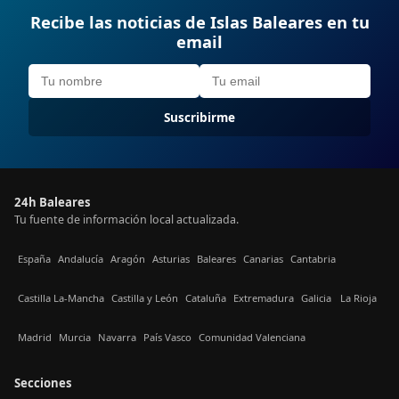
Recibe las noticias de Islas Baleares en tu
email
Suscribirme
24h Baleares
Tu fuente de información local actualizada.
España
Andalucía
Aragón
Asturias
Baleares
Canarias
Cantabria
Castilla La-Mancha
Castilla y León
Cataluña
Extremadura
Galicia
La Rioja
Madrid
Murcia
Navarra
País Vasco
Comunidad Valenciana
Secciones