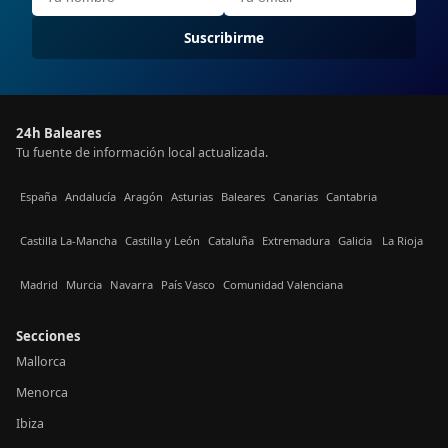
Suscribirme
24h Baleares
Tu fuente de información local actualizada.
España
Andalucía
Aragón
Asturias
Baleares
Canarias
Cantabria
Castilla La-Mancha
Castilla y León
Cataluña
Extremadura
Galicia
La Rioja
Madrid
Murcia
Navarra
País Vasco
Comunidad Valenciana
Secciones
Mallorca
Menorca
Ibiza