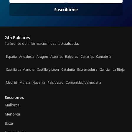
Suscribirme
24h Baleares
Tu fuente de información local actualizada.
España
Andalucía
Aragón
Asturias
Baleares
Canarias
Cantabria
Castilla La-Mancha
Castilla y León
Cataluña
Extremadura
Galicia
La Rioja
Madrid
Murcia
Navarra
País Vasco
Comunidad Valenciana
Secciones
Mallorca
Menorca
Ibiza