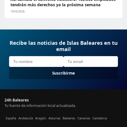
tendrán más derechos ya la próxima semana
10/4/2026
Recibe las noticias de Islas Baleares en tu
email
Suscribirme
24h Baleares
Tu fuente de información local actualizada.
España
Andalucía
Aragón
Asturias
Baleares
Canarias
Cantabria