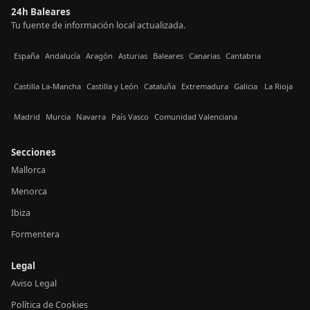
24h Baleares
Tu fuente de información local actualizada.
España
Andalucía
Aragón
Asturias
Baleares
Canarias
Cantabria
Castilla La-Mancha
Castilla y León
Cataluña
Extremadura
Galicia
La Rioja
Madrid
Murcia
Navarra
País Vasco
Comunidad Valenciana
Secciones
Mallorca
Menorca
Ibiza
Formentera
Legal
Aviso Legal
Política de Cookies