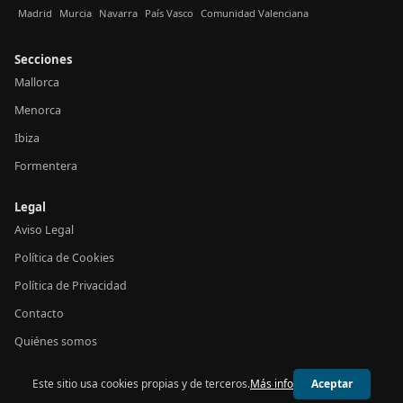
Madrid
Murcia
Navarra
País Vasco
Comunidad Valenciana
Secciones
Mallorca
Menorca
Ibiza
Formentera
Legal
Aviso Legal
Política de Cookies
Política de Privacidad
Contacto
Quiénes somos
Este sitio usa cookies propias y de terceros.
Más info
Aceptar
© 2026 24h Baleares