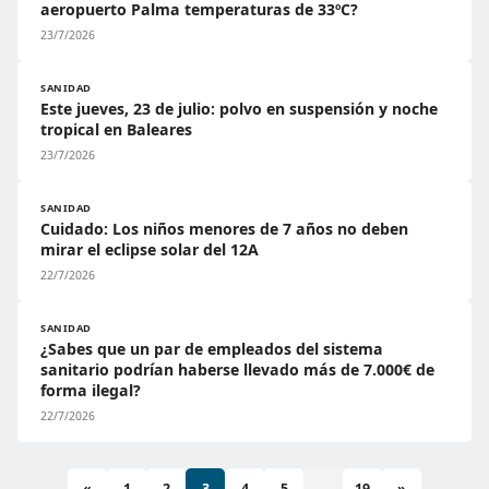
aeropuerto Palma temperaturas de 33ºC?
23/7/2026
SANIDAD
Este jueves, 23 de julio: polvo en suspensión y noche
tropical en Baleares
23/7/2026
SANIDAD
Cuidado: Los niños menores de 7 años no deben
mirar el eclipse solar del 12A
22/7/2026
SANIDAD
¿Sabes que un par de empleados del sistema
sanitario podrían haberse llevado más de 7.000€ de
forma ilegal?
22/7/2026
«
1
2
3
4
5
...
19
»