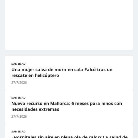
SANIDAD
Una mujer salva de morir en cala Falcó tras un
rescate en helicóptero
27/7/2026
SANIDAD
Nuevo recurso en Mallorca: 6 meses para niños con
necesidades extremas
27/7/2026
SANIDAD
¿Hospitales sin aire en plena ola de calor? La salud de