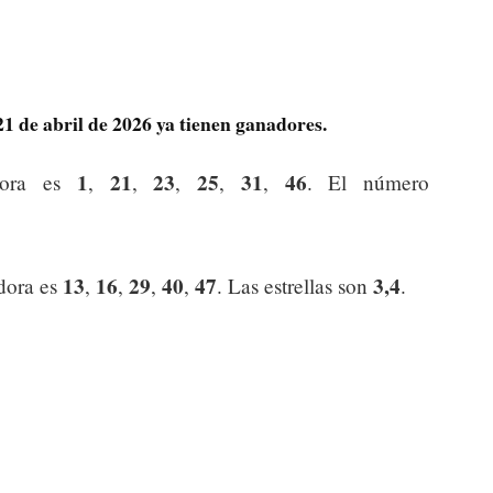
21 de abril de 2026 ya tienen ganadores.
1
21
23
25
31
46
dora es
,
,
,
,
,
. El número
13
16
29
40
47
3,4
dora es
,
,
,
,
. Las estrellas son
.