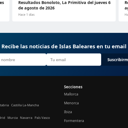
es
Resultados Bonoloto, La Primitiva del jueves 6
R
de agosto de 2026
a
Hace 1 días
Ha
Recibe las noticias de Islas Baleares en tu email
Suscribir
Secciones
Mallorca
Menorca
tabria
Castilla La-Mancha
Ibiza
rid
Murcia
Navarra
País Vasco
Formentera