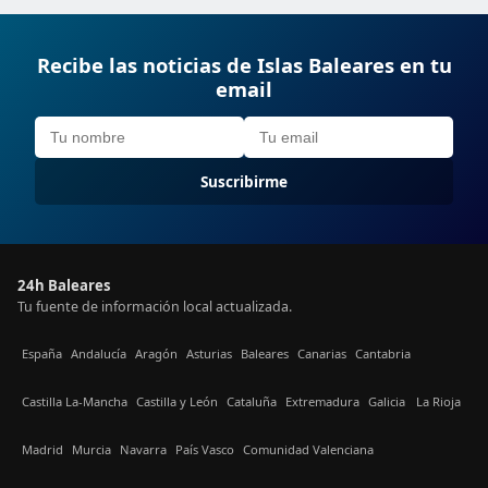
Recibe las noticias de Islas Baleares en tu
email
Suscribirme
24h Baleares
Tu fuente de información local actualizada.
España
Andalucía
Aragón
Asturias
Baleares
Canarias
Cantabria
Castilla La-Mancha
Castilla y León
Cataluña
Extremadura
Galicia
La Rioja
Madrid
Murcia
Navarra
País Vasco
Comunidad Valenciana