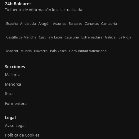
24h Baleares
Tu fuente de información local actualizada.
España
Andalucía
Aragón
Asturias
Baleares
Canarias
Cantabria
Castilla La-Mancha
Castilla y León
Cataluña
Extremadura
Galicia
La Rioja
Madrid
Murcia
Navarra
País Vasco
Comunidad Valenciana
Secciones
Mallorca
Menorca
Ibiza
Formentera
Legal
Aviso Legal
Política de Cookies