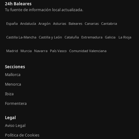
24h Baleares
Tu fuente de información local actualizada.
España
Andalucía
Aragón
Asturias
Baleares
Canarias
Cantabria
Castilla La-Mancha
Castilla y León
Cataluña
Extremadura
Galicia
La Rioja
Madrid
Murcia
Navarra
País Vasco
Comunidad Valenciana
Secciones
Mallorca
Menorca
Ibiza
Formentera
Legal
Aviso Legal
Política de Cookies