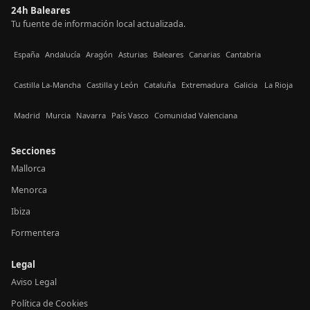
24h Baleares
Tu fuente de información local actualizada.
España
Andalucía
Aragón
Asturias
Baleares
Canarias
Cantabria
Castilla La-Mancha
Castilla y León
Cataluña
Extremadura
Galicia
La Rioja
Madrid
Murcia
Navarra
País Vasco
Comunidad Valenciana
Secciones
Mallorca
Menorca
Ibiza
Formentera
Legal
Aviso Legal
Política de Cookies