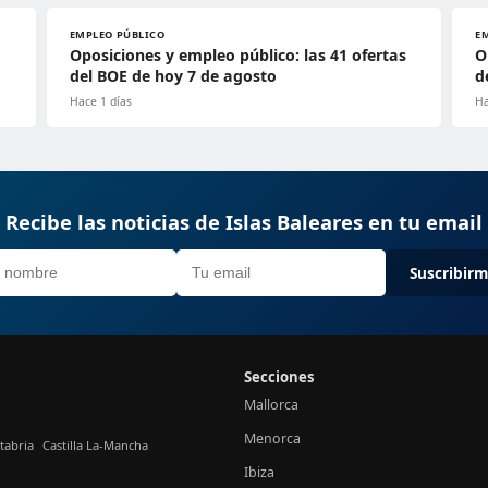
EMPLEO PÚBLICO
E
Oposiciones y empleo público: las 41 ofertas
O
del BOE de hoy 7 de agosto
d
Hace 1 días
Ha
Recibe las noticias de Islas Baleares en tu email
Suscribir
Secciones
Mallorca
Menorca
tabria
Castilla La-Mancha
Ibiza