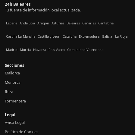
24h Baleares
Tu fuente de información local actualizada.
España
Andalucía
Aragón
Asturias
Baleares
Canarias
Cantabria
Castilla La-Mancha
Castilla y León
Cataluña
Extremadura
Galicia
La Rioja
Madrid
Murcia
Navarra
País Vasco
Comunidad Valenciana
Secciones
Mallorca
Menorca
Ibiza
Formentera
Legal
Aviso Legal
Política de Cookies