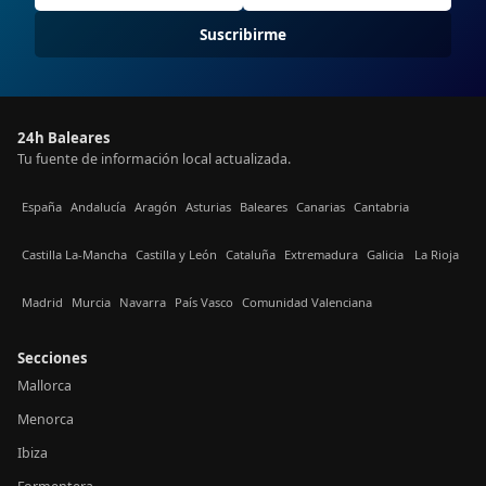
Suscribirme
24h Baleares
Tu fuente de información local actualizada.
España
Andalucía
Aragón
Asturias
Baleares
Canarias
Cantabria
Castilla La-Mancha
Castilla y León
Cataluña
Extremadura
Galicia
La Rioja
Madrid
Murcia
Navarra
País Vasco
Comunidad Valenciana
Secciones
Mallorca
Menorca
Ibiza