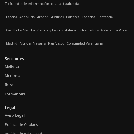
Tu fuente de información local actualizada.
España
Andalucía
Aragón
Asturias
Baleares
Canarias
Cantabria
Castilla La-Mancha
Castilla y León
Cataluña
Extremadura
Galicia
La Rioja
Madrid
Murcia
Navarra
País Vasco
Comunidad Valenciana
Secciones
Mallorca
Menorca
Ibiza
Formentera
Legal
Aviso Legal
Política de Cookies
Política de Privacidad