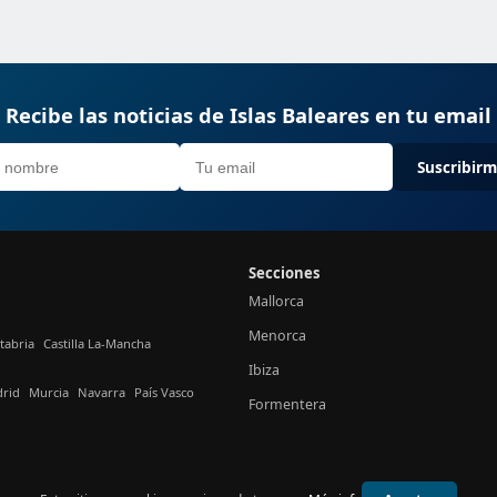
Recibe las noticias de Islas Baleares en tu email
Suscribir
Secciones
Mallorca
Menorca
tabria
Castilla La-Mancha
Ibiza
rid
Murcia
Navarra
País Vasco
Formentera