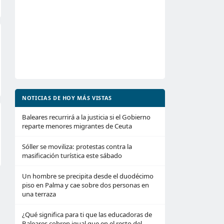
NOTICIAS DE HOY MÁS VISTAS
Baleares recurrirá a la justicia si el Gobierno
reparte menores migrantes de Ceuta
Sóller se moviliza: protestas contra la
masificación turística este sábado
Un hombre se precipita desde el duodécimo
piso en Palma y cae sobre dos personas en
una terraza
¿Qué significa para ti que las educadoras de
Baleares cobren igual que en el resto del