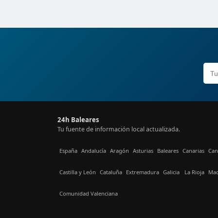
24h Baleares
Tu fuente de información local actualizada.
España
Andalucía
Aragón
Asturias
Baleares
Canarias
Can
Castilla y León
Cataluña
Extremadura
Galicia
La Rioja
Mad
Comunidad Valenciana