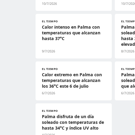
10/7/2026
10/7/202
EL TIEMPO
EL TIEM
Calor intenso en Palma con
Palma 
temperaturas que alcanzan
solea
hasta 37°C
hasta 
eleva
9/7/2026
8/7/2026
EL TIEMPO
EL TIEM
Calor extremo en Palma con
Palma 
temperaturas que alcanzan
solea
los 36°C este 6 de julio
que al
6/7/2026
6/7/2026
EL TIEMPO
Palma disfruta de un día
soleado con temperaturas de
hasta 34°C y índice UV alto