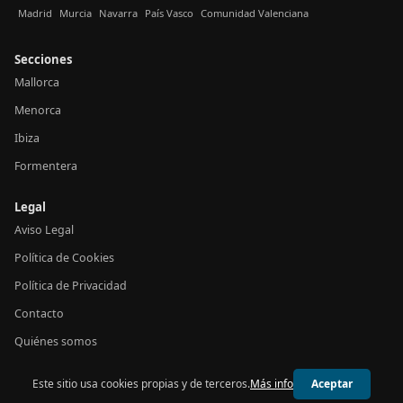
Madrid
Murcia
Navarra
País Vasco
Comunidad Valenciana
Secciones
Mallorca
Menorca
Ibiza
Formentera
Legal
Aviso Legal
Política de Cookies
Política de Privacidad
Contacto
Quiénes somos
Este sitio usa cookies propias y de terceros.
Más info
Aceptar
© 2026 24h Baleares