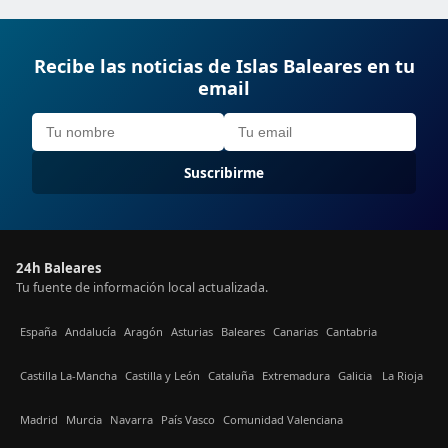
Recibe las noticias de Islas Baleares en tu
email
Suscribirme
24h Baleares
Tu fuente de información local actualizada.
España
Andalucía
Aragón
Asturias
Baleares
Canarias
Cantabria
Castilla La-Mancha
Castilla y León
Cataluña
Extremadura
Galicia
La Rioja
Madrid
Murcia
Navarra
País Vasco
Comunidad Valenciana