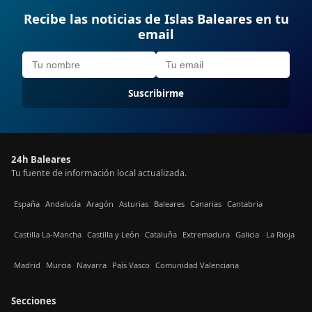
Recibe las noticias de Islas Baleares en tu
email
Suscribirme
24h Baleares
Tu fuente de información local actualizada.
España
Andalucía
Aragón
Asturias
Baleares
Canarias
Cantabria
Castilla La-Mancha
Castilla y León
Cataluña
Extremadura
Galicia
La Rioja
Madrid
Murcia
Navarra
País Vasco
Comunidad Valenciana
Secciones