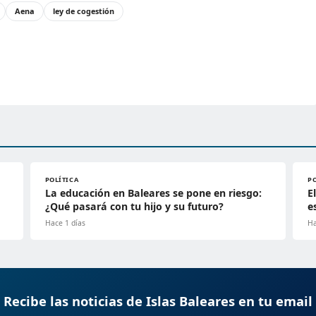
Aena
ley de cogestión
POLÍTICA
P
La educación en Baleares se pone en riesgo:
E
¿Qué pasará con tu hijo y su futuro?
e
Hace 1 días
Ha
Recibe las noticias de Islas Baleares en tu email