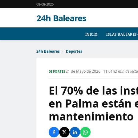
08/08/2026
24h Baleares
INICIO
ISLAS BALEARES
24h Baleares
›
Deportes
21 de Mayo de 2026 · 11:01h
2 min de lect
DEPORTES
El 70% de las in
en Palma están e
mantenimiento