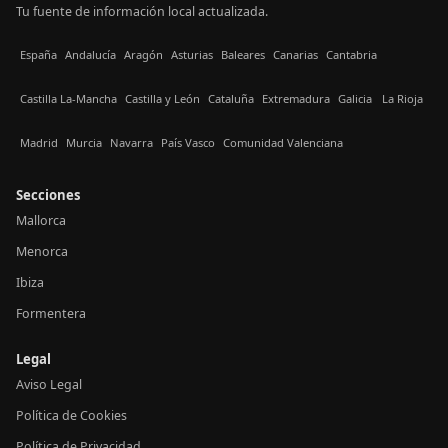
Tu fuente de información local actualizada.
España
Andalucía
Aragón
Asturias
Baleares
Canarias
Cantabria
Castilla La-Mancha
Castilla y León
Cataluña
Extremadura
Galicia
La Rioja
Madrid
Murcia
Navarra
País Vasco
Comunidad Valenciana
Secciones
Mallorca
Menorca
Ibiza
Formentera
Legal
Aviso Legal
Política de Cookies
Política de Privacidad