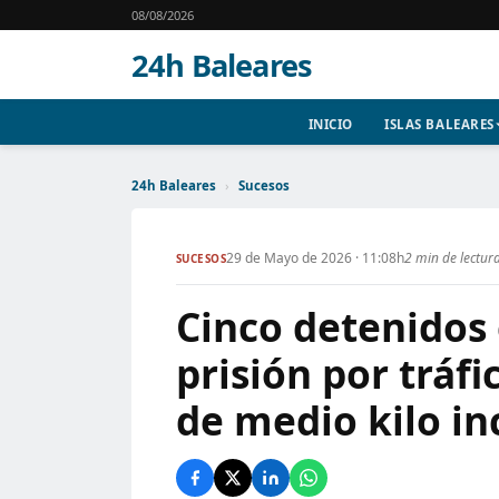
08/08/2026
24h Baleares
INICIO
ISLAS BALEARES
24h Baleares
›
Sucesos
29 de Mayo de 2026 · 11:08h
2 min de lectur
SUCESOS
Cinco detenidos 
prisión por tráf
de medio kilo i