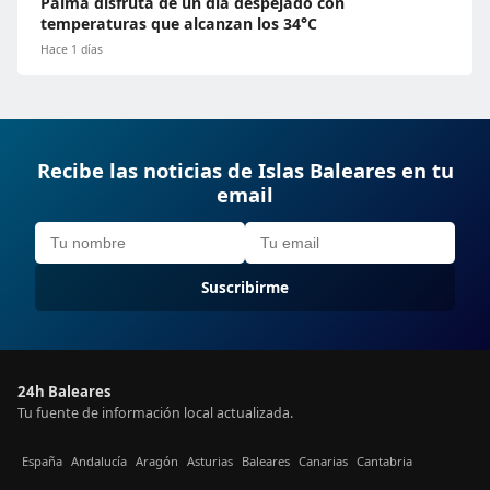
Palma disfruta de un día despejado con
temperaturas que alcanzan los 34°C
Hace 1 días
Recibe las noticias de Islas Baleares en tu
email
Suscribirme
24h Baleares
Tu fuente de información local actualizada.
España
Andalucía
Aragón
Asturias
Baleares
Canarias
Cantabria